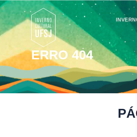
INVERN
ERRO 404
PÁ