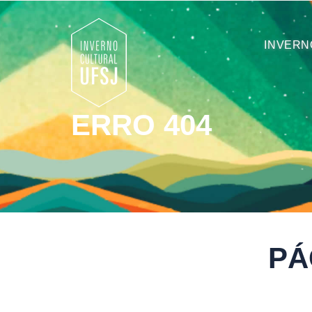
INVERN
ERRO 404
PÁ