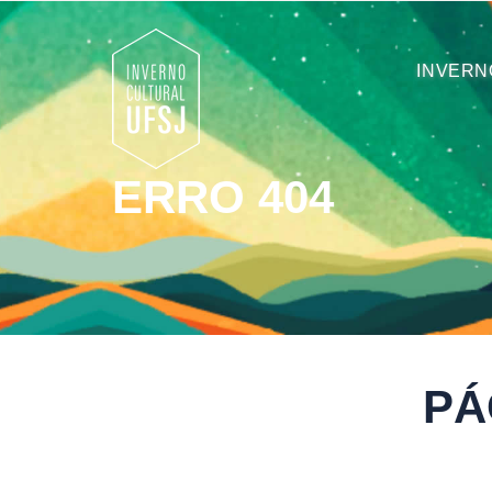
INVERN
ERRO 404
PÁ