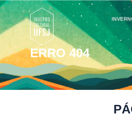
INVERN
ERRO 404
PÁ