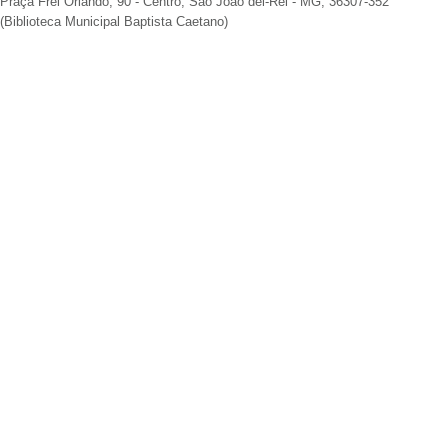
Praça Frei Orlando, 90 - Centro, São João del-Rei - MG, 36307-352
(Biblioteca Municipal Baptista Caetano)