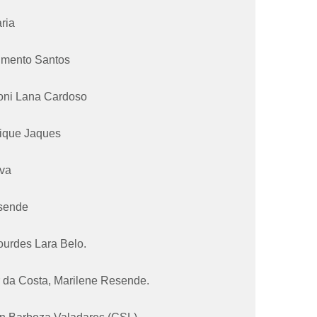
ria
imento Santos
oni Lana Cardoso
ique Jaques
va
sende
ourdes Lara Belo.
r da Costa, Marilene Resende.