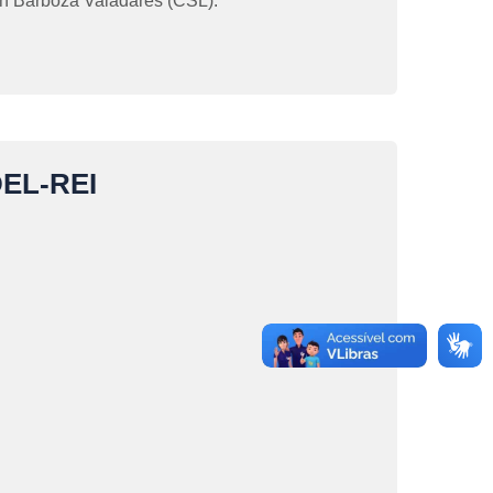
on Barboza Valadares (CSL).
EL-REI